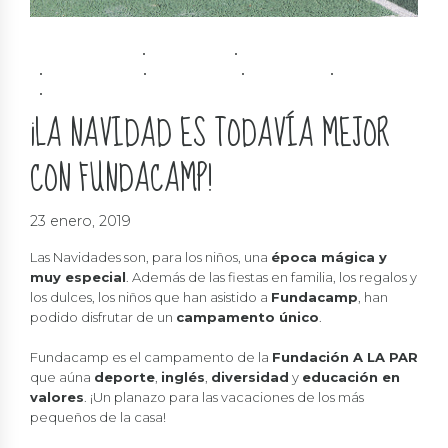
CAMPAMENTO
DEPORTE
DIVERSIDAD
EDUCATIVO
INCLUSIÓN
INFANTIL
INGLÉS
SOLIDARIDAD
¡LA NAVIDAD ES TODAVÍA MEJOR
CON FUNDACAMP!
23 enero, 2019
Las Navidades son, para los niños, una
época mágica y
muy especial
. Además de las fiestas en familia, los regalos y
los dulces, los niños que han asistido a
Fundacamp
, han
podido disfrutar de un
campamento único
.
Fundacamp es el campamento de la
Fundación A LA PAR
que aúna
deporte
,
inglés
,
diversidad
y
educación en
valores
. ¡Un planazo para las vacaciones de los más
pequeños de la casa!