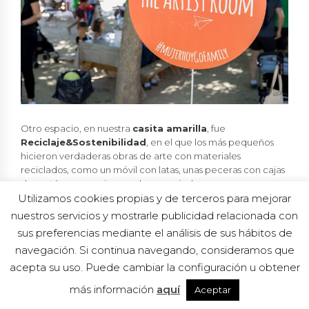
Otro espacio, en nuestra
casita amarilla
, fue
Reciclaje&Sostenibilidad
, en el que los más pequeños
hicieron verdaderas obras de arte con materiales
reciclados, como un móvil con latas, unas peceras con cajas
de cartón o unos pisapapeles con piedras.
Utilizamos cookies propias y de terceros para mejorar
Otro taller, que siempre es éxito asegurado, fue
The
nuestros servicios y mostrarle publicidad relacionada con
Cooking House
. Hicimos galletas de mantequilla, lasaña
sus preferencias mediante el análisis de sus hábitos de
de colores con verduras y queso, y pizzas caseras… ¡Qué olor
navegación. Si continua navegando, consideramos que
más rico salía de nuestra cocinita!
acepta su uso. Puede cambiar la configuración u obtener
más información
aquí
Aceptar