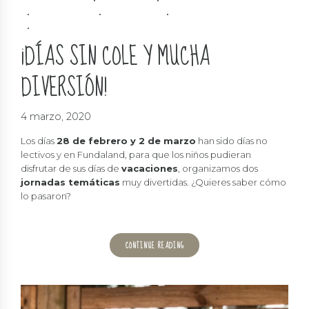
ACTIVIDADES
DEPORTE
DIVERSIDAD
EDUCATIVO
INCLUSIÓN
SOLIDARIDAD
VACACIONES
¡DÍAS SIN COLE Y MUCHA
DIVERSIÓN!
4 marzo, 2020
Los días
28 de febrero y 2 de marzo
han sido días no
lectivos y en Fundaland, para que los niños pudieran
disfrutar de sus días de
vacaciones
, organizamos dos
jornadas temáticas
muy divertidas. ¿Quieres saber cómo
lo pasaron?
CONTINUE READING