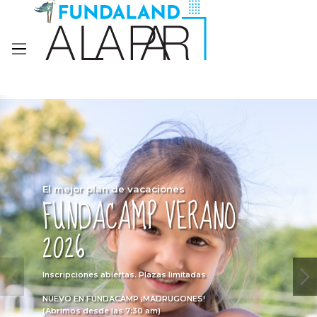
El mejor plan de vacaciones
FUNDACAMP VERANO
2026
Inscripciones abiertas. Plazas limitadas
NUEVO EN FUNDACAMP ¡MADRUGONES!
(Abrimos desde las 7:30 am)