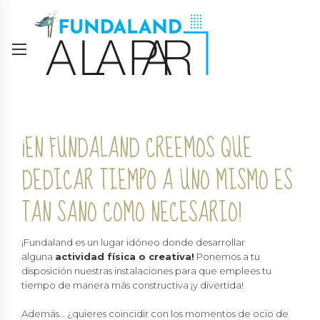
¡EN FUNDALAND CREEMOS QUE
DEDICAR TIEMPO A UNO MISMO ES
TAN SANO COMO NECESARIO!
¡Fundaland es un lugar idóneo donde desarrollar
alguna
actividad física o creativa!
Ponemos a tu
disposición nuestras instalaciones para que emplees tu
tiempo de manera más constructiva ¡y divertida!
Además… ¿quieres coincidir con los momentos de ocio de