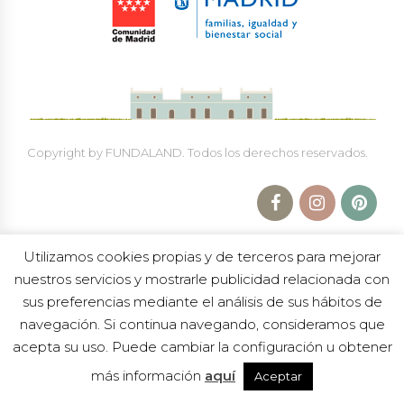
Copyright by FUNDALAND. Todos los derechos reservados.
Utilizamos cookies propias y de terceros para mejorar
nuestros servicios y mostrarle publicidad relacionada con
sus preferencias mediante el análisis de sus hábitos de
navegación. Si continua navegando, consideramos que
Política de Protección a la Infancia
|
Política de
privacidad
|
Aviso legal
|
Trabaja en Fundaland
acepta su uso. Puede cambiar la configuración u obtener
más información
aquí
Aceptar