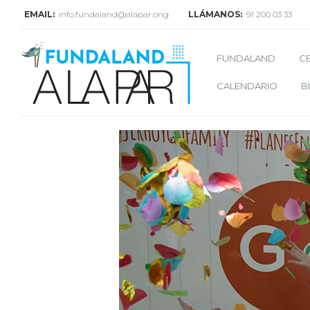
EMAIL:
info.fundaland@alapar.ong
LLÁMANOS:
91 200 03 33
FUNDALAND
C
CALENDARIO
B