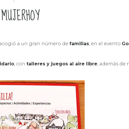
DRES
SOLIDARIDAD
 MUJERHOY
 acogió a un gran número de
familias
, en el evento
Go
idario
, con
talleres y juegos al aire libre
, además de 