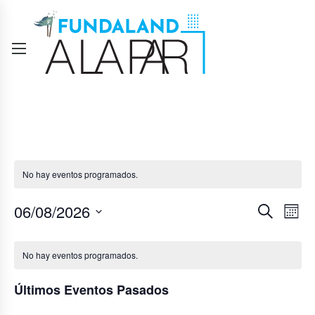
No hay eventos programados.
Navegació
Nave
06/08/2026
Buscar
Mes
de
de
Seleccionar
Calendario
fecha.
vista
búsqueda
No hay eventos programados.
de
de
y
Eventos
Últimos Eventos Pasados
Even