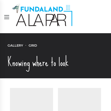
GALLERY
GRID
Knowing where to look