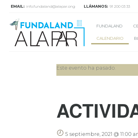
EMAIL:
info.fundaland@alapar.ong
LLÁMANOS:
91 200 03 33
FUNDALAND
C
CALENDARIO
B
Este evento ha pasado.
ACTIVID
5 septiembre, 2021 @ 11:00 