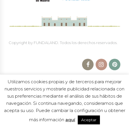
Copyright by FUNDALAND. Todos los derechos reservados.
Utilizamos cookies propias y de terceros para mejorar
nuestros servicios y mostrarle publicidad relacionada con
sus preferencias mediante el análisis de sus hábitos de
navegación. Si continua navegando, consideramos que
Política de Protección a la Infancia
|
Política de
privacidad
|
Aviso legal
|
Trabaja en Fundaland
acepta su uso. Puede cambiar la configuración u obtener
« TODOS LOS EVENTOS
más información
aquí
Aceptar