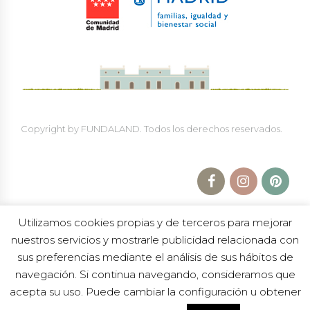
Copyright by FUNDALAND. Todos los derechos reservados.
Utilizamos cookies propias y de terceros para mejorar
nuestros servicios y mostrarle publicidad relacionada con
sus preferencias mediante el análisis de sus hábitos de
navegación. Si continua navegando, consideramos que
Política de Protección a la Infancia
|
Política de
privacidad
|
Aviso legal
|
Trabaja en Fundaland
acepta su uso. Puede cambiar la configuración u obtener