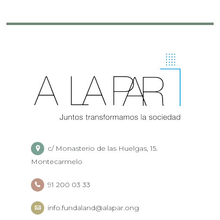
c/ Monasterio de las Huelgas, 15.
Montecarmelo
91 200 03 33
info.fundaland@alapar.ong