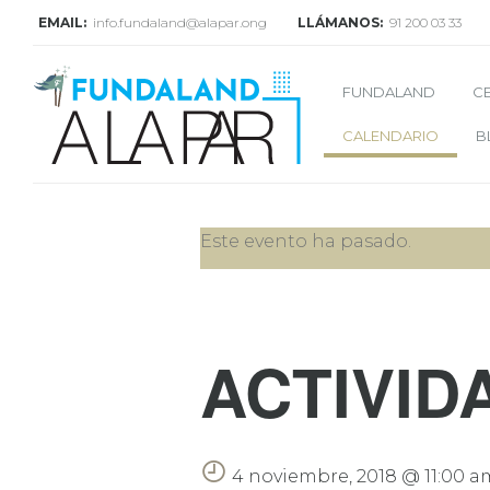
EMAIL:
info.fundaland@alapar.ong
LLÁMANOS:
91 200 03 33
FUNDALAND
C
CALENDARIO
B
Este evento ha pasado.
ACTIVID
4 noviembre, 2018 @ 11:00 a