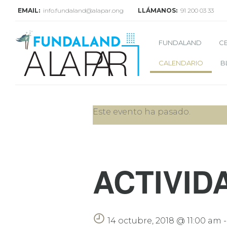
EMAIL:
info.fundaland@alapar.ong
LLÁMANOS:
91 200 03 33
FUNDALAND
C
CALENDARIO
B
Este evento ha pasado.
ACTIVID
14 octubre, 2018 @ 11:00 am