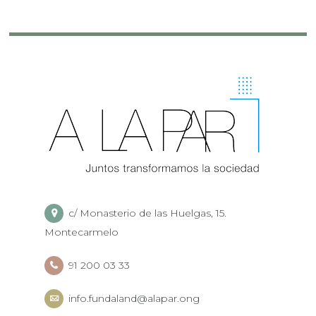
c/ Monasterio de las Huelgas, 15.
Montecarmelo
91 200 03 33
info.fundaland@alapar.ong