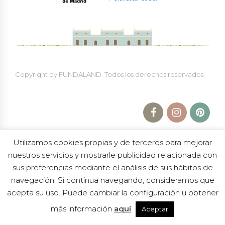
Copyright by FUNDALAND. Todos los derechos reservados.
Utilizamos cookies propias y de terceros para mejorar
nuestros servicios y mostrarle publicidad relacionada con
sus preferencias mediante el análisis de sus hábitos de
navegación. Si continua navegando, consideramos que
Política de Protección a la Infancia
|
Política de
privacidad
|
Aviso legal
|
Trabaja en Fundaland
acepta su uso. Puede cambiar la configuración u obtener
« TODOS LOS EVENTOS
más información
aquí
Aceptar