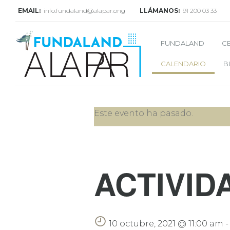
EMAIL:
info.fundaland@alapar.ong
LLÁMANOS:
91 200 03 33
FUNDALAND
C
CALENDARIO
B
Este evento ha pasado.
ACTIVID
10 octubre, 2021 @ 11:00 am